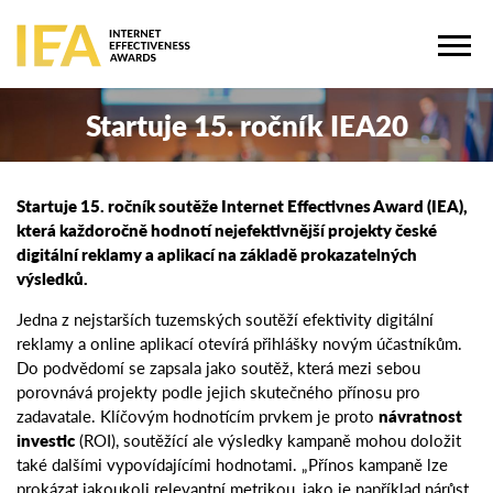
Startuje 15. ročník IEA20
Startuje 15. ročník soutěže Internet Effectivnes Award (IEA),
která každoročně hodnotí nejefektivnější projekty české
digitální reklamy a aplikací na základě prokazatelných
výsledků.
Jedna z nejstarších tuzemských soutěží efektivity digitální
reklamy a online aplikací otevírá přihlášky novým účastníkům.
Do podvědomí se zapsala jako soutěž, která mezi sebou
porovnává projekty podle jejich skutečného přínosu pro
zadavatale. Klíčovým hodnotícím prvkem je proto
návratnost
investic
(ROI), soutěžící ale výsledky kampaně mohou doložit
také dalšími vypovídajícími hodnotami. „Přínos kampaně lze
prokázat jakoukoli relevantní metrikou, jako je například nárůst