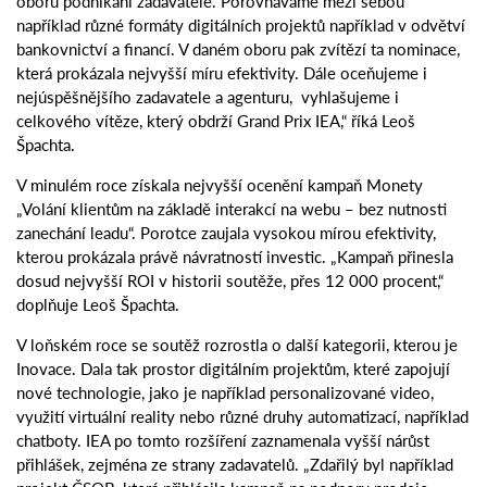
oborů podnikání zadavatele. Porovnáváme mezi sebou
například různé formáty digitálních projektů například v odvětví
bankovnictví a financí. V daném oboru pak zvítězí ta nominace,
která prokázala nejvyšší míru efektivity. Dále oceňujeme i
nejúspěšnějšího zadavatele a agenturu, vyhlašujeme i
celkového vítěze, který obdrží Grand Prix IEA,“ říká Leoš
Špachta.
V minulém roce získala nejvyšší ocenění kampaň Monety
„Volání klientům na základě interakcí na webu – bez nutnosti
zanechání leadu“. Porotce zaujala vysokou mírou efektivity,
kterou prokázala právě návratností investic. „Kampaň přinesla
dosud nejvyšší ROI v historii soutěže, přes 12 000 procent,“
doplňuje Leoš Špachta.
V loňském roce se soutěž rozrostla o další kategorii, kterou je
Inovace. Dala tak prostor digitálním projektům, které zapojují
nové technologie, jako je například personalizované video,
využití virtuální reality nebo různé druhy automatizací, například
chatboty. IEA po tomto rozšíření zaznamenala vyšší nárůst
přihlášek, zejména ze strany zadavatelů. „Zdařilý byl například