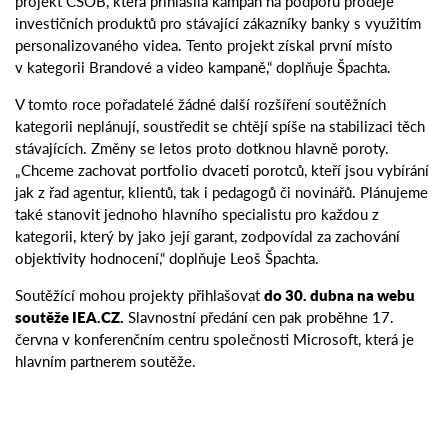
projekt ČSOB, která přihlásila kampaň na podporu prodeje
investičních produktů pro stávající zákazníky banky s využitím
personalizovaného videa. Tento projekt získal první místo
v kategorii Brandové a video kampaně,“ doplňuje Špachta.
V tomto roce pořadatelé žádné další rozšíření soutěžních
kategorii neplánují, soustředit se chtějí spíše na stabilizaci těch
stávajících. Změny se letos proto dotknou hlavně poroty.
„Chceme zachovat portfolio dvaceti porotců, kteří jsou vybírání
jak z řad agentur, klientů, tak i pedagogů či novinářů. Plánujeme
také stanovit jednoho hlavního specialistu pro každou z
kategorii, který by jako její garant, zodpovídal za zachování
objektivity hodnocení,“ doplňuje Leoš Špachta.
Soutěžící mohou projekty přihlašovat
do 30. dubna na webu
soutěže IEA.CZ.
Slavnostní předání cen pak proběhne 17.
června v konferenčním centru společnosti Microsoft, která je
hlavním partnerem soutěže.