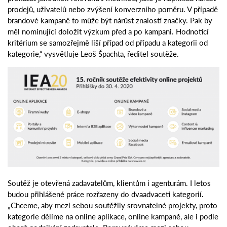
prodejů, uživatelů nebo zvýšení konverzního poměru. V případě
brandové kampaně to může být nárůst znalosti značky. Pak by
měl nominující doložit výzkum před a po kampani. Hodnotící
kritérium se samozřejmě liší případ od případu a kategorii od
kategorie,“ vysvětluje Leoš Špachta, ředitel soutěže.
Soutěž je otevřená zadavatelům, klientům i agenturám. I letos
budou přihlášené práce rozřazeny do dvaadvaceti kategorií.
„Chceme, aby mezi sebou soutěžily srovnatelné projekty, proto
kategorie dělíme na online aplikace, online kampaně, ale i podle