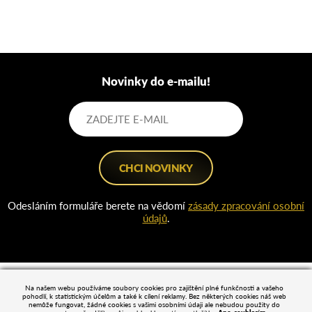
Novinky do e-mailu!
Odesláním formuláře berete na vědomí
zásady zpracování osobní
údajů
.
Na našem webu používáme soubory cookies pro zajištění plné funkčnosti a vašeho
pohodlí, k statistickým účelům a také k cílení reklamy. Bez některých cookies náš web
nemůže fungovat, žádné cookies s vašimi osobními údaji ale nebudou použity do