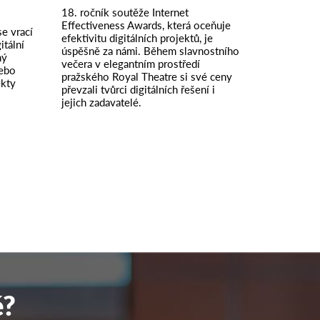
18. ročník soutěže Internet
Effectiveness Awards, která oceňuje
e vrací
efektivitu digitálních projektů, je
itální
úspěšně za námi. Během slavnostního
ný
večera v elegantním prostředí
nebo
pražského Royal Theatre si své ceny
ekty
převzali tvůrci digitálních řešení i
jejich zadavatelé.
é?