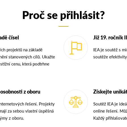
Proč se přihlásit?
adě čísel
Již 19. ročník 
ých projektů na základě
IEA je soutěž s m
lnění stanovených cílů. Ukažte
soutěže efektivity
estižní cenu, která podtrhne
 osobnosti z oboru
Získejte unik
nternetových řešení. Projekty
Soutěž IEA je ide
 mají za sebou vlastní úspěšná
online řešení. Můž
 týmy z oboru.
Každý přihlašovate