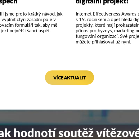
spěch
digitální projekt!
ili jsme proto krátký návod, jak
Internet Effectiveness Awards s
 vyplnit čtyři zásadní pole v
s
19. ročníkem
a opět hledá dig
šovacím formuláři
tak, aby měl
projekty, které mají prokazatel
jekt největší šanci uspět.
přínos pro byznys, marketing 
fungování organizací. Své proj
můžete přihlašovat už nyní
.
VÍCE AKTUALIT
ak hodnotí soutěž vítězov