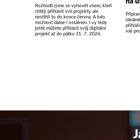
na ú
Rozhodli jsme se vyhovět všem, kteří
chtějí přihlásit své projekty, ale
Připrav
nestihli to do konce června. A tuto
ideálně
možnost dáme i ostatním. I vy tedy
přihla
ještě můžete přihlásit svůj digitální
váš pro
projekt až do pátku 31. 7. 2026.
J