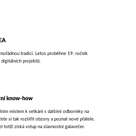
IEA
imořádnou tradicí. Letos proběhne 19. ročník
 digitálních projektů.
átní know-how
álním místem k setkání s dalšími odborníky na
ete si tak rozšířit obzory a poznat nové přátele.
l totiž získá vstup na slavnostní galavečer.