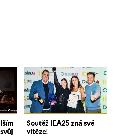
alším
Soutěž IEA25 zná své
 svůj
vítěze!