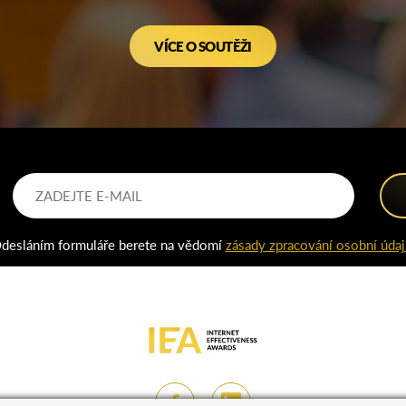
VÍCE O SOUTĚŽI
desláním formuláře berete na vědomí
zásady zpracování osobní údaj