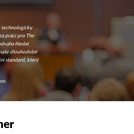
e technologicky
za práci pro The
odvaha hledat
e naše dlouhodobé
ní standard, který
ion
ner