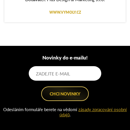
WWW.VYMOLY.CZ
Novinky do e-mailu!
Odesláním formuláře berete na vědomí
zásady zpracování osobní
údajů
.