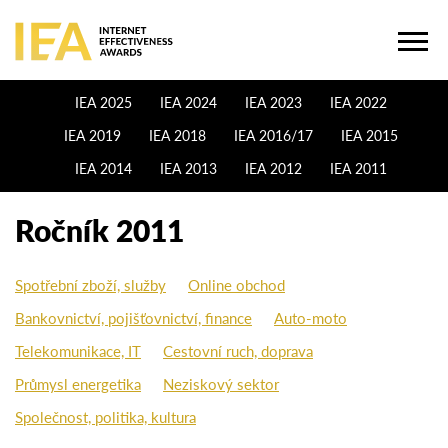
IEA 2025
IEA 2024
IEA 2023
IEA 2022
IEA 2019
IEA 2018
IEA 2016/17
IEA 2015
IEA 2014
IEA 2013
IEA 2012
IEA 2011
Ročník 2011
Spotřební zboží, služby
Online obchod
Bankovnictví, pojišťovnictví, finance
Auto-moto
Telekomunikace, IT
Cestovní ruch, doprava
Průmysl energetika
Neziskový sektor
Společnost, politika, kultura