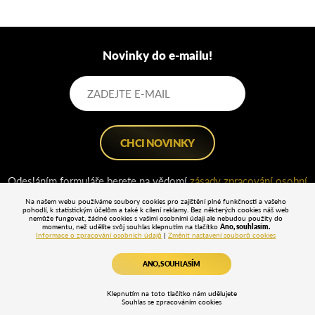
Novinky do e-mailu!
Odesláním formuláře berete na vědomí
zásady zpracování osobní
údajů
.
Na našem webu používáme soubory cookies pro zajištění plné funkčnosti a vašeho
pohodlí, k statistickým účelům a také k cílení reklamy. Bez některých cookies náš web
nemůže fungovat, žádné cookies s vašimi osobními údaji ale nebudou použity do
momentu, než udělíte svůj souhlas klepnutím na tlačítko
Ano, souhlasím.
Informace o zpracování osobních údajů
|
Změnit nastavení souborů cookies
ANO, SOUHLASÍM
Klepnutím na toto tlačítko nám udělujete
Souhlas se zpracováním cookies
Internet Effectiveness Awards