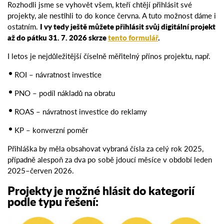
Rozhodli jsme se vyhovět všem, kteří chtějí přihlásit své
projekty, ale nestihli to do konce června. A tuto možnost dáme i
ostatním.
I vy tedy ještě můžete
přihlásit svůj digitální projekt
až do pátku 31. 7. 2026 skrze
tento formulář
.
I letos je nejdůležitější číselně měřitelný přínos projektu, např.
ROI – návratnost investice
PNO – podíl nákladů na obratu
ROAS – návratnost investice do reklamy
KP – konverzní poměr
Přihláška by měla obsahovat vybraná čísla za celý rok 2025,
případně alespoň za dva po sobě jdoucí měsíce v období leden
2025–červen 2026.
Projekty je možné hlásit do kategorií
podle typu řešení: