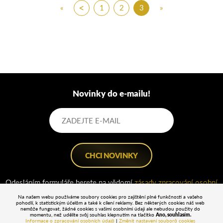
«
‹
1
2
3
»
Novinky do e-mailu!
Odesláním formuláře berete na vědomí
zásady zpracování osobní
údajů
.
Na našem webu používáme soubory cookies pro zajištění plné funkčnosti a vašeho
pohodlí, k statistickým účelům a také k cílení reklamy. Bez některých cookies náš web
nemůže fungovat, žádné cookies s vašimi osobními údaji ale nebudou použity do
momentu, než udělíte svůj souhlas klepnutím na tlačítko
Ano, souhlasím.
Informace o zpracování osobních údajů
|
Změnit nastavení souborů cookies